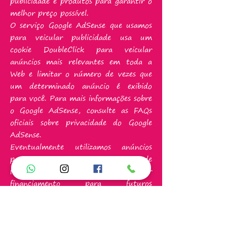
publicidade e produtos para garantir o
melhor preço possível.
O serviço Google AdSense que usamos
para veicular publicidade usa um
cookie DoubleClick para veicular
anúncios mais relevantes em toda a
Web e limitar o número de vezes que
um determinado anúncio é exibido
para você. Para mais informações sobre
o Google AdSense, consulte as FAQs
oficiais sobre privacidade do Google
AdSense.
Eventualmente utilizamos anúncios
para compensar os custos de
funcionamento deste site e fornecer
financiamento para futuros
desenvolvimentos. Os cookies de
publicidade comportamental usados ​​
por este site foram projetados para